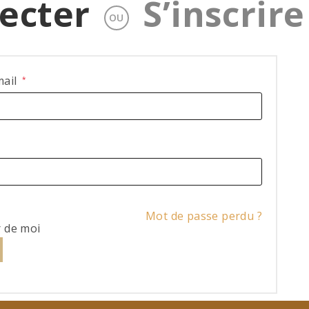
ecter
S’inscrire
OU
mail
*
Mot de passe perdu ?
r de moi