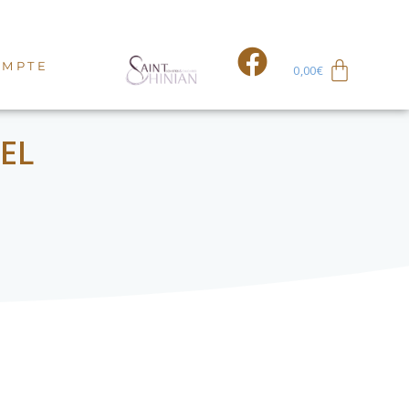
OMPTE
0,00
€
EL