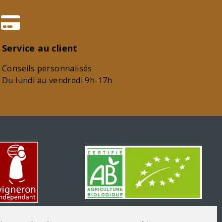
Service au client
Conseils personnalisés
Du lundi au vendredi 9h-17h