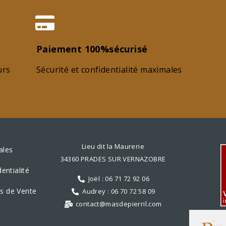
Paiement 100%sécurisé
urs
Sécurité et confidentialité maximales
Lieu dit la Maurerie
ales
34360 PRADES SUR VERNAZOBRE
entialité
Joël : 06 71 72 92 06
s de Vente
Audrey : 06 70 72 58 09
contact@masdepierril.com