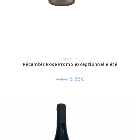
AJOUTER AU PANIER
Nos Vins
Récambis Rosé Promo exceptionnelle été
5,83
€
7,90
€